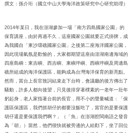
撰文：孫介珩（國立中山大學海洋政策研究中心研究助理）
2014
年某日，我在澎湖參加一場「南方四島國家公園」的
保育講座，由於再過不久，這座國家公園就要正式掛牌，成
為我國自「東沙環礁國家公園」之後第二座海洋國家公園，
因此現場氣氛是歡愉的，大家都期望這座由澎湖南邊海域的
四座島嶼：東吉嶼、西吉嶼、東嶼坪嶼、西嶼坪嶼及周邊島
礁所組成的海洋保護區，能夠成為台灣海洋保育的新亮點。
然而，當台上長官致詞結束走下台時，會議廳的後方傳出了
騷動，許多人都向後望，只見後排穿著樸素的一老年一壯年
躬起身，老人家指著台前的長官，用不小的聲量喊道：「保
護區保護區，我們抓胡仔的都要沒飯吃了，當官的是要保護
胡仔還是要保護我們啊？」（「魚」在澎湖腔閩南語之發音
為「胡」）當然，他們很快就被旁邊的人給勸下，坐了回位