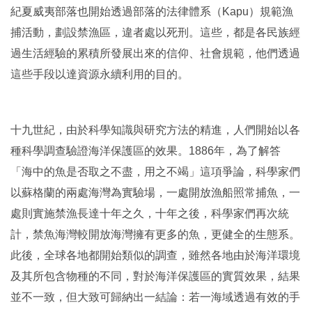
紀夏威夷部落也開始透過部落的法律體系（
Kapu
）規範漁
捕活動，劃設禁漁區，違者處以死刑。這些，都是各民族經
過生活經驗的累積所發展出來的信仰、社會規範，他們透過
這些手段以達資源永續利用的目的。
十九世紀，由於科學知識與研究方法的精進，人們開始以各
種科學調查驗證海洋保護區的效果。
1886
年，為了解答
「海中的魚是否取之不盡，用之不竭」這項爭論，科學家們
以蘇格蘭的兩處海灣為實驗場，一處開放漁船照常捕魚，一
處則實施禁漁長達十年之久，十年之後，科學家們再次統
計，禁魚海灣較開放海灣擁有更多的魚，更健全的生態系。
此後，全球各地都開始類似的調查，雖然各地由於海洋環境
及其所包含物種的不同，對於海洋保護區的實質效果，結果
並不一致，但大致可歸納出一結論：若一海域透過有效的手