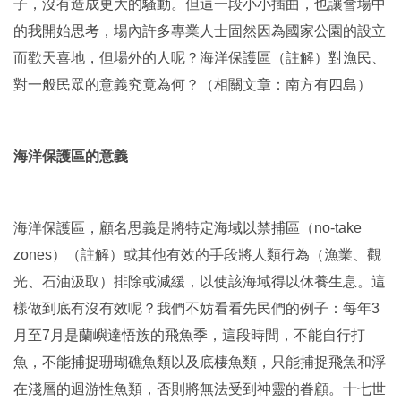
子，沒有造成更大的騷動。但這一段小小插曲，也讓會場中
的我開始思考，場內許多專業人士固然因為國家公園的設立
而歡天喜地，但場外的人呢？海洋保護區（註解）對漁民、
對一般民眾的意義究竟為何？（相關文章：
南方有四島
）
海洋保護區的意義
海洋保護區，顧名思義是將特定海域以禁捕區（
no-take
zones
）（註解）或其他有效的手段將人類行為（漁業、觀
光、石油汲取）排除或減緩，以使該海域得以休養生息。這
樣做到底有沒有效呢？我們不妨看看先民們的例子：每年
3
月至
7
月是蘭嶼達悟族的飛魚季，這段時間，不能自行打
魚，不能捕捉珊瑚礁魚類以及底棲魚類，只能捕捉飛魚和浮
在淺層的迴游性魚類，否則將無法受到神靈的眷顧。十七世