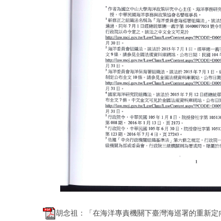
胡念祖：「在海洋專責機關下臺灣海巡署的重新定向」