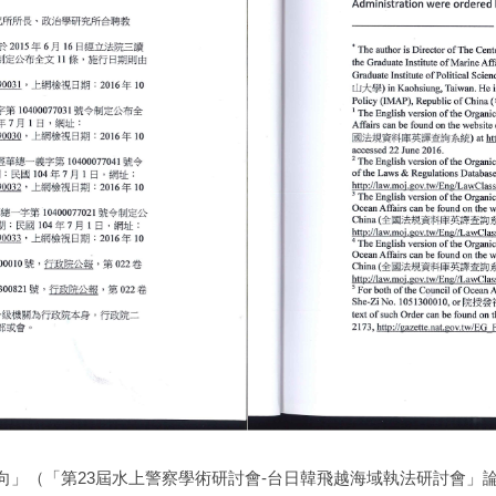
（「第23屆水上警察學術研討會-台日韓飛越海域執法研討會」論文集，