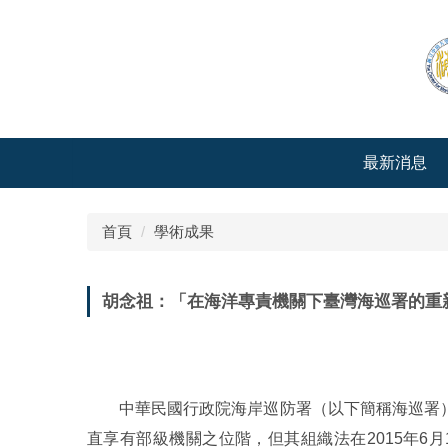
跳
到
主
要
內
容
區
最新消息
首頁
學術成果
胡念祖：「在海洋專責機關下臺灣海巡署的重新
中華民國行政院海岸巡防署（以下簡稱海巡署）
直享有部級機關之位階，但其組織法在2015年6