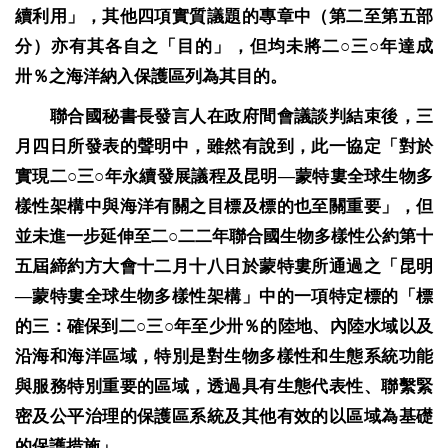
續利用」，其他四項實質議題的專章中（第二至第五部
分）亦有其各自之「目的」，但均未將二○三○年達成
卅
％
之海洋納入保護區列為其目的。
聯合國秘書長發言人在政府間會議談判結束後，三
月四日所發表的聲明中，雖然有說到，此一協定「對於
實現二○三○年永續發展議程及昆明—蒙特婁全球生物多
樣性架構中與海洋有關之目標及標的也至關重要」，但
並未進一步延伸至二○二二年聯合國生物多樣性公約第十
五屆締約方大會十二月十八日於蒙特婁所通過之「昆明
—蒙特婁全球生物多樣性架構」中的一項特定標的「標
的三：確保到二○三○年至少卅％的陸地、內陸水域以及
沿海和海洋區域，特別是對生物多樣性和生態系統功能
與服務特別重要的區域，透過具有生態代表性、聯繫緊
密及公平治理的保護區系統及其他有效的以區域為基礎
的保護措施」。