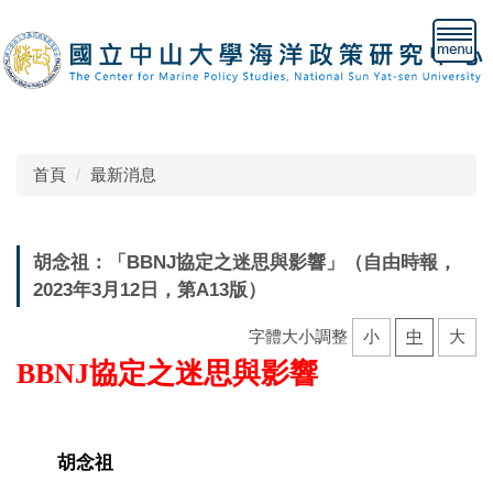
跳
到
主
要
內
容
區
首頁
最新消息
胡念祖：「BBNJ協定之迷思與影響」（自由時報，
2023年3月12日，第A13版）
字體大小調整
小
中
大
BBNJ
協定之迷思與影響
胡念祖