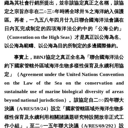
織為其社會行銷所提出，並非該協定真正之名稱，該協
定之宗旨亦非在二○三○年時將全球卅
％
之海洋納入保護
區。再者，一九五八年四月廿九日聯合國海洋法會議在
日內瓦完成制定的四項海洋法公約中的「公海公約」
（
Convention on the High Seas
）才是真正以公海為名、
以公海為範疇、以公海為目的所制定的多邊國際條約。
事實上，
BBNJ
協定之真正全名為「聯合國海洋法公
約下國家管轄外區域海洋生物多樣性保育及永續利用協
定」（
Agreement under the United Nations Convention
on the Law of the Sea on the conservation and
sustainable use of marine biological diversity of areas
beyond national jurisdiction
）。該協定自二○○四年聯大
決議（
A/RES/59/24
）設立「國家管轄區域外海洋生物多
樣性保育及永續利用相關諸議題研究特設開放非正式工
作小組」，至二○一五年聯大決議（
A/RES/69/292
）設