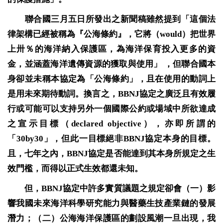
聯合國三月五日所發出之新聞稿雖然提到「這個法
律架構已經被稱為『公海條約』，它將（
would
）把世界
上卅％的海洋納入保護區，為海洋保育投入更多的資
金，並涵蓋海洋遺傳資源的獲取與使用」 ，但聯合國本
身卻並未稱本協定為「公海條約」，且在使用的動詞上
是用未來期待動詞。換言之，
BBNJ
協定之廣泛且有效履
行或可能可以支持另外一個國際公約或場域中所欲達成
之宣示目標（
declared objective
），亦即所謂的
「
30by30
」，但此一目標絕非
BBNJ
協定本身的目標。
且，七年之內，
BBNJ
協定是否能達到其本身所規定之生
效門檻，而得以正式生效都還未知。
但，BBNJ協定中許多實質議題之規定卻會（一）影
響我國未來海洋科學研究能力與醫藥生技產業鏈的發展
潛力；（二）公海海洋保護區的劃設風潮一旦出現，我