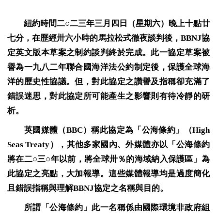
紐約時間二○二三年三月四日（星期六）晚上十點廿
七分，在歷經卅六小時的馬拉松式徹夜談判後，
BBNJ
協
定英文版本草案之制約談判終於完成。此一協定草案被
譽為一九八二年聯合國海洋法公約制定後，保護全球海
洋的歷史性協議。但，對此協定之讚譽及指稱卻充滿了
錯誤迷思，對此協定所可能產生之影響則有待冷靜的研
析。
英國媒體（
BBC
）稱此協定為「公海條約」（
High
Seas Treaty
），其他多家國內、外媒體亦以「公海條約
將在二○三○年以前，將全球卅
％
的海域納入保護區」為
此協定之亮點，大加報導。這些媒體報導均是過度簡化
且錯誤指稱與理解
BBNJ
協定之名稱與目的。
所謂「公海條約」此一名稱係由國際環境非政府組