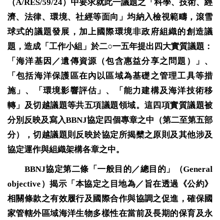
（
A/RES/59/24
）中要求就此一議題之「科學、技術、經
濟、法律、環境、社經等面向」均納入檢視範疇，滾雪
球式的議題發展，加上國際環境非政府組織的創造議
題，造成「工作小組」於二○一五年提出四大實質議題：
「海洋基因／遺傳資源（包含惠益分享之問題）」、
「包括海洋保護區在內以區域為基礎之管理工具等措
施」、「環境影響評估」、「能力建構及海洋技術移
轉」及切越議題等共五項議題領域。這四項實質議題被
分別反映及寫入BBNJ協定四個專章之中（第二至第五部
分），切越議題則反映於協定所揭櫫之原則及其他涉及
協定運作與組織架構各章之中。
BBNJ
協定第二條「一般目的／總目的」（
General
objective
）揭示「本協定之目地為／旨在透過《公約》
相關條款之有效履行及國際合作與協調之促進，確保國
家管轄外區域海洋生物多樣性在當前及長期的保育及永