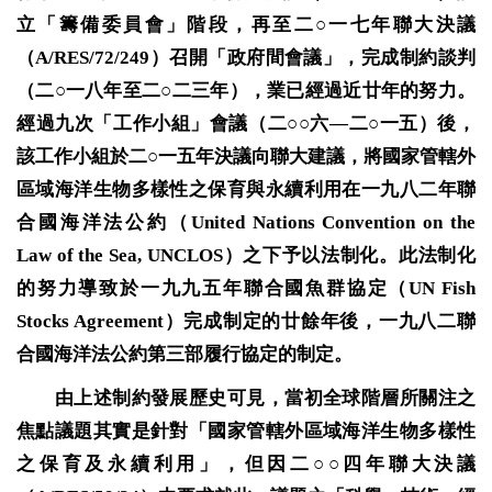
立「籌備委員會」階段，再至二○一七年聯大決議
（
A/RES/72/249
）召開「政府間會議」，完成制約談判
（二○一八年至二○二三年），業已經過近廿年的努力。
經過九次「工作小組」會議（二○○六—二○一五）後，
該工作小組於二○一五年決議向聯大建議，將國家管轄外
區域海洋生物多樣性之保育與永續利用在一九八二年聯
合國海洋法公約（
United Nations Convention on the
Law of the Sea, UNCLOS
）之下予以法制化。此法制化
的努力導致於一九九五年聯合國魚群協定（
UN Fish
Stocks Agreement
）完成制定的廿餘年後，一九八二聯
合國海洋法公約第三部履行協定的制定。
由上述制約發展歷史可見，當初全球階層所關注之
焦點議題其實是針對「國家管轄外區域海洋生物多樣性
之保育及永續利用」，但因二○○四年聯大決議