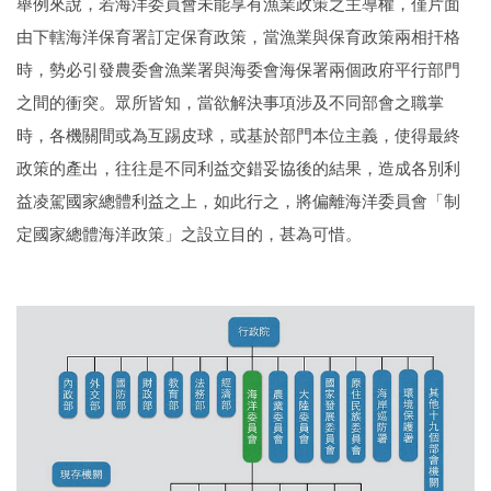
舉例來說，若海洋委員會未能享有漁業政策之主導權，僅片面
由下轄海洋保育署訂定保育政策，當漁業與保育政策兩相扞格
時，勢必引發農委會漁業署與海委會海保署兩個政府平行部門
之間的衝突。眾所皆知，當欲解決事項涉及不同部會之職掌
時，各機關間或為互踢皮球，或基於部門本位主義，使得最終
政策的產出，往往是不同利益交錯妥協後的結果，造成各別利
益凌駕國家總體利益之上，如此行之，將偏離海洋委員會「制
定國家總體海洋政策」之設立目的，甚為可惜。