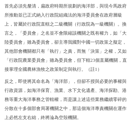
首先必須先釐清，扁政府時期所規劃的海洋部，與現今馬政府
所推動並已正式納入行政院組織法的海洋委員會在政府層級
上，皆屬於行政院直轄之二級機關（行政院為一級機關）。換
言之，「委員會」之名並不會限縮該機關之既有權力，如「大
陸委員會」雖為委員會，卻主導我國對中國一切政策之擬定，
其他部會機關都只有「執行」之責，而無「決策」之權，又如
「行政院農業委員會」雖為委員會，但下轄23個直屬機關，直
接掌理全國農林漁牧之政策制定與執行。（註1）
反之，即使將其命名為「海洋部」，但卻不授與必要的事權與
行政資源，如海洋保育、漁業、水下文化遺產、海洋探勘、港
務等重大海洋事務之管轄權，而是讓上述這些業務繼續零碎的
分散在十多個部會局署機關之中，那這個海洋專責機關在運作
上必然左支右絀，終將淪為空殼機關。