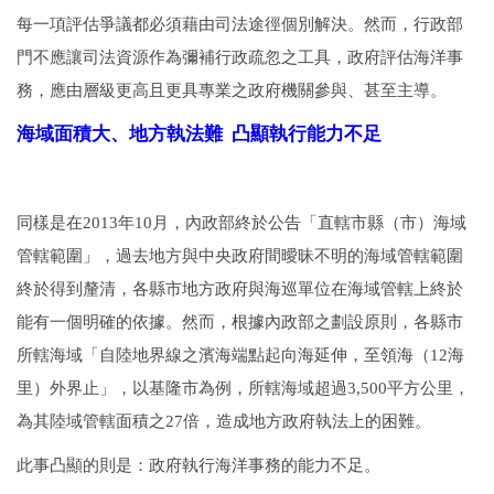
每一項評估爭議都必須藉由司法途徑個別解決。然而，行政部
門不應讓司法資源作為彌補行政疏忽之工具，政府評估海洋事
務，應由層級更高且更具專業之政府機關參與、甚至主導。
海域面積大、地方執法難 凸顯執行能力不足
同樣是在2013年10月，內政部終於公告「直轄市縣（市）海域
管轄範圍」，過去地方與中央政府間曖昧不明的海域管轄範圍
終於得到釐清，各縣市地方政府與海巡單位在海域管轄上終於
能有一個明確的依據。然而，根據內政部之劃設原則，各縣市
所轄海域「自陸地界線之濱海端點起向海延伸，至領海（12海
里）外界止」，以基隆市為例，所轄海域超過3,500平方公里，
為其陸域管轄面積之27倍，造成地方政府執法上的困難。
此事凸顯的則是：政府執行海洋事務的能力不足。