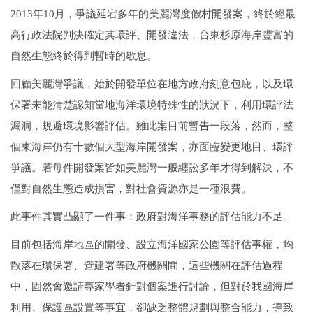
2013年10月，爭議延宕多年的美麗灣度假村開發案，終於經最
高行政法院判決確定其環評、開發違法，台東杉原海岸豐富的
自然生態終於得到暫時的歇息。
回顧美麗灣爭議，始於開發單位在地方政府刻意包庇，以及環
保署未能清楚認知當地海洋環境特殊性的狀況下，利用環評法
漏洞，規避環境影響評估。雖此案目前暫告一段落，然而，整
個東海岸仍有十數個大型海岸開發案，亦面臨變更地目、環評
爭議。若每件開發案皆如美麗灣一般纏訟多年才得到解決，不
僅對自然生態造成損害，對社會資源亦是一種浪費。
此事件其實凸顯了一件事：政府對海洋事務的評估能力不足。
目前包括海岸地區的開發、設立海洋國家公園等評估事權，均
散落在環保署、營建署等政府機關間，這些機關在評估過程
中，固然會邀請專家學者針對個案進行討論，但對於我國海岸
利用、保護區設置等事宜，卻缺乏整體規劃與整合能力，導致