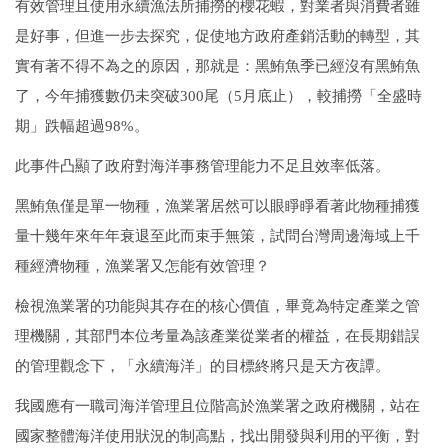
有效管理且使用永續漁法所捕撈的櫻花蝦，對業者與消費者雖
是好事，但進一步去探究，促使地方政府產銷活動的轉型，其
實有著不得不為之的原因，那就是：黑鮪魚季已經沒有黑鮪魚
了，今年捕獲數仍未突破300尾（5月底止），較捕撈「全盛時
期」跌幅超過98%。
此事件凸顯了政府對海洋事務管理能力不足且效率低落。
黑鮪魚僅是單一物種，漁業署居然可以眼睜睜看著此物種捕獲
量十幾年來年年衰退至此而束手無策，試問台灣周邊海域上千
種經濟物種，漁業署又怎能有效管理？
檢視漁業署的功能與其存在的核心價值，畢竟為特定產業之管
理機關，其部門本位考量為該產業從業者的權益，在長期錯誤
的管理觀念下，「永續海洋」的目標終將只是天方夜譚。
我國應有一職司海洋管理且位階高於漁業署之政府機關，站在
國家整體海洋使用狀況的制高點，找出開發與利用的平衡，對