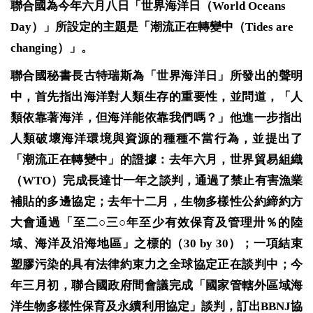
聯合國為今年六月八日「世界海洋日（World Oceans
Day）」所設定的主題是「潮流正在轉變中（Tides are
changing）」。
聯合國秘書長古特瑞斯為「世界海洋日」所發出的聲明
中，首先指出海洋對人類生存的重要性，並問道，「人
類依靠著海洋，但海洋能依靠我們嗎？」他進一步指出
人類破壞海洋環境與資源的種種不當行為，並提出了
「潮流正在轉變中」的證據：去年六月，世界貿易組織
（WTO）完成長達廿一年之談判，通過了禁止有害漁業
補貼的多邊協定；去年十二月，生物多樣性公約締約方
大會通過「至二○三○年至少有效保育及管理卅％的陸
域、海洋及沿海地區」之標的（30 by 30）；一項結束
塑膠污染的具有法律約束力之全球協定正在談判中；今
年三月初，聯合國政府間會議完成「國家管轄外區域海
洋生物多樣性保育及永續利用協定」談判，訂出BBNJ協