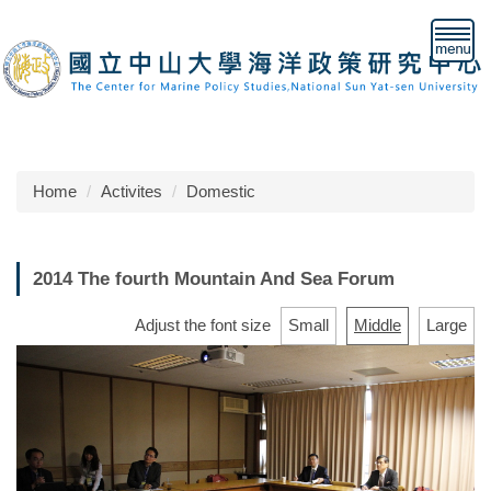
Jump
to
the
main
content
block
Home
Activites
Domestic
2014 The fourth Mountain And Sea Forum
Adjust the font size
Small
Middle
Large