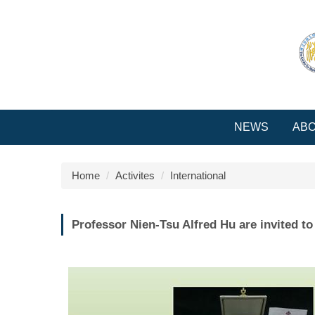
Jump
to
the
main
content
block
NEWS
AB
Home
Activites
International
Professor Nien-Tsu Alfred Hu are invited t