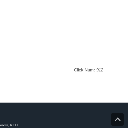
Click Num:
912
Top
iwan, R.O.C.