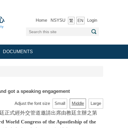
Home
NSYSU
Login
繁
EN
DOCUMENTS
 and got a speaking engagement
Adjust the font size
Small
Middle
Large
受教廷正式經外交管道邀請出席由教廷主辦之第
 Congress of the Apostleship of the