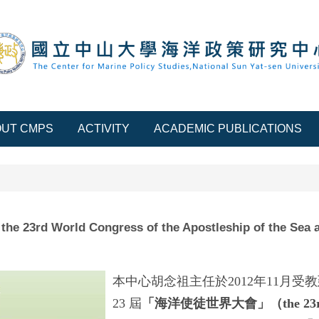
OUT CMPS
ACTIVITY
ACADEMIC PUBLICATIONS
o the 23rd World Congress of the Apostleship of the Sea
本中心胡念祖主任於2012年11月
23 屆
「海洋使徒世界大會」（the 23rd World