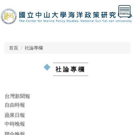
跳
到
主
要
內
容
區
首頁
社論專欄
社論專欄
台灣新聞報
自由時報
蘋果日報
中時晚報
聯合晚報